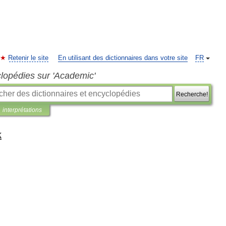
Retenir le site
En utilisant des dictionnaires dans votre site
FR
clopédies sur 'Academic'
Recherche!
interprétations
k