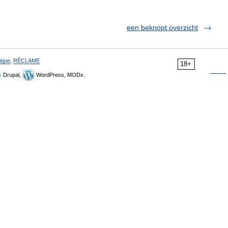
een beknopt overzicht
ique
,
RÉCLAME
18+
Drupal,
WordPress, MODx.