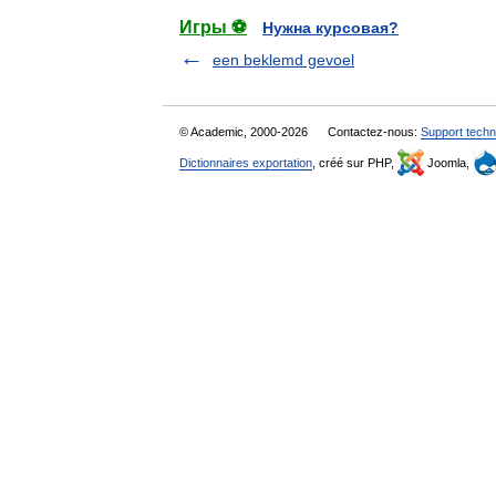
Игры ⚽
Нужна курсовая?
een beklemd gevoel
© Academic, 2000-2026
Contactez-nous:
Support techn
Dictionnaires exportation
, créé sur PHP,
Joomla,