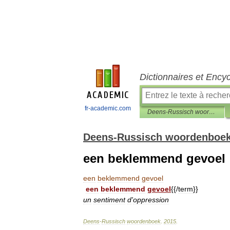
Dictionnaires et Ency
fr-academic.com
Deens-Russisch woordenboek
Deens-Russisch woordenboe
een beklemmend gevoel
een
beklemmend
gevoel
een
beklemmend
gevoel
{{/
term
}}
un
sentiment
d
'
oppression
Deens
-
Russisch
woordenboek
.
2015
.